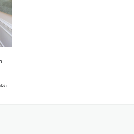
n
beli