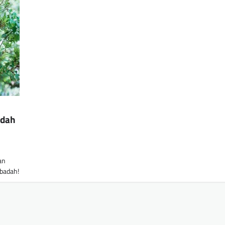
adah
an
badah!