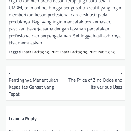
digunakan oleh brand besar. Tetapi juga para pelaku
UMKM, toko online, hingga pengusaha kreatif yang ingin
memberikan kesan profesional dan eksklusif pada
produknya. Bagi yang ingin mencetak box kemasan,
pastikan bekerja sama dengan layanan percetakan
profesional dan berpengalaman. Sehingga hasil akhirnya
bisa memuaskan.
Tagged
Kotak Packaging
,
Print Kotak Packaging
,
Print Packaging
P
⟵
⟶
o
Pentingnya Menentukan
The Price of Zinc Oxide and
Kapasitas Genset yang
Its Various Uses
s
Tepat
t
n
a
Leave a Reply
v