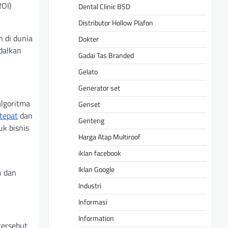
ROI)
Dental Clinic BSD
Distributor Hollow Plafon
n di dunia
Dokter
dalkan
Gadai Tas Branded
Gelato
Generator set
algoritma
Genset
tepat
dan
Genteng
uk bisnis
Harga Atap Multiroof
iklan facebook
Iklan Google
n dan
Industri
Informasi
Information
tersebut