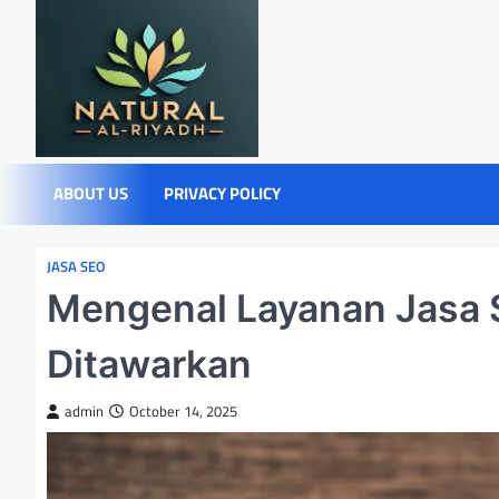
Skip
to
content
ABOUT US
PRIVACY POLICY
JASA SEO
Mengenal Layanan Jasa 
Ditawarkan
admin
October 14, 2025