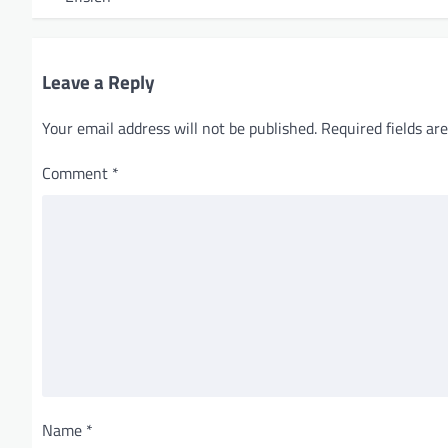
s
t
Leave a Reply
n
a
Your email address will not be published.
Required fields a
v
Comment
*
i
g
a
t
i
o
n
Name
*