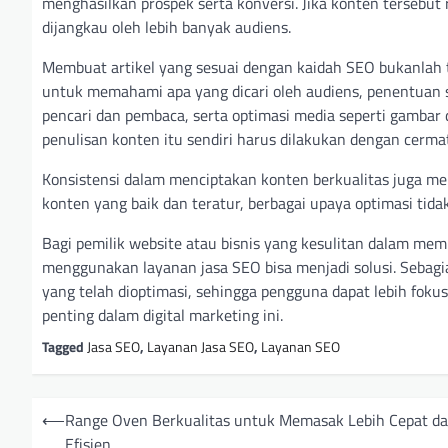
menghasilkan prospek serta konversi. Jika konten tersebu
dijangkau oleh lebih banyak audiens.
Membuat artikel yang sesuai dengan kaidah SEO bukanlah 
untuk memahami apa yang dicari oleh audiens, penentuan 
pencari dan pembaca, serta optimasi media seperti gambar d
penulisan konten itu sendiri harus dilakukan dengan cermat
Konsistensi dalam menciptakan konten berkualitas juga men
konten yang baik dan teratur, berbagai upaya optimasi tid
Bagi pemilik website atau bisnis yang kesulitan dalam me
menggunakan layanan jasa SEO bisa menjadi solusi. Sebag
yang telah dioptimasi, sehingga pengguna dapat lebih fo
penting dalam digital marketing ini.
Tagged
Jasa SEO
,
Layanan Jasa SEO
,
Layanan SEO
P
⟵
Range Oven Berkualitas untuk Memasak Lebih Cepat d
o
Efisien