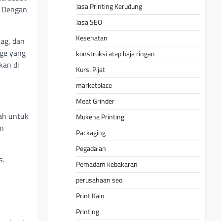
Jasa Printing Kerudung
. Dengan
Jasa SEO
Kesehatan
tag, dan
age yang
konstruksi atap baja ringan
kan di
Kursi Pijat
marketplace
Meat Grinder
lah untuk
Mukena Printing
an
Packaging
Pegadaian
s.
Pemadam kebakaran
perusahaan seo
Print Kain
Printing