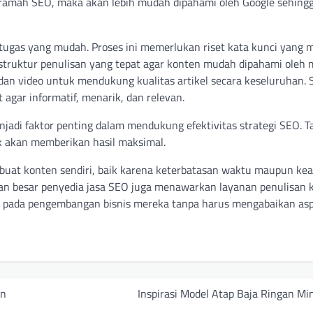
t ramah SEO, maka akan lebih mudah dipahami oleh Google sehing
tugas yang mudah. Proses ini memerlukan riset kata kunci yang
struktur penulisan yang tepat agar konten mudah dipahami oleh 
an video untuk mendukung kualitas artikel secara keseluruhan. Se
 agar informatif, menarik, dan relevan.
jadi faktor penting dalam mendukung efektivitas strategi SEO. T
ak akan memberikan hasil maksimal.
mbuat konten sendiri, baik karena keterbatasan waktu maupun kea
ian besar penyedia jasa SEO juga menawarkan layanan penulisan 
kus pada pengembangan bisnis mereka tanpa harus mengabaikan as
an
Inspirasi Model Atap Baja Ringan Mi