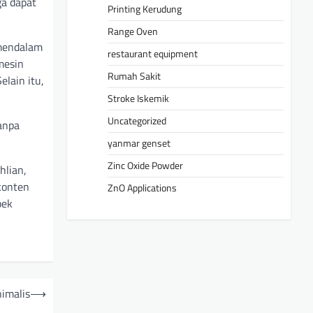
ga dapat
Printing Kerudung
Range Oven
 mendalam
restaurant equipment
mesin
Rumah Sakit
lain itu,
Stroke Iskemik
Uncategorized
anpa
yanmar genset
Zinc Oxide Powder
hlian,
konten
ZnO Applications
pek
nimalis
⟶